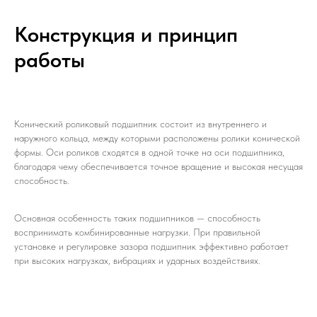
Конструкция и принцип
работы
Конический роликовый подшипник состоит из внутреннего и
наружного кольца, между которыми расположены ролики конической
формы. Оси роликов сходятся в одной точке на оси подшипника,
благодаря чему обеспечивается точное вращение и высокая несущая
способность.
Основная особенность таких подшипников — способность
воспринимать комбинированные нагрузки. При правильной
установке и регулировке зазора подшипник эффективно работает
при высоких нагрузках, вибрациях и ударных воздействиях.