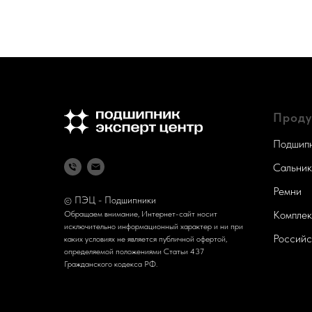
Проду
Подшипн
Сальник
Ремни
ПЭЦ - Подшипники
©
Компле
Обращаем внимание, Интернет-сайт носит
исключительно информационный характер и ни при
Российс
каких условиях не является публичной офертой,
определяемой положениями Статьи 437
Гражданского кодекса РФ.