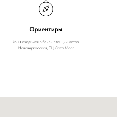
Ориентиры
Мы находимся в близи станции метро
Новочеркасская, ТЦ Охта Молл