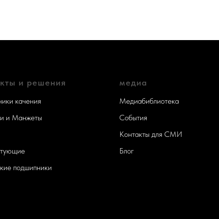
кты и решения
медиа
ики качения
Медиабиблиотека
и и Манжеты
События
Контакты для СМИ
ктующие
Блог
кие подшипники