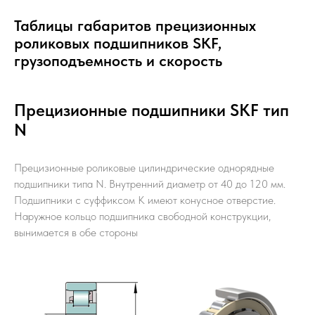
Таблицы габаритов прецизионных
роликовых подшипников SKF,
грузоподъемность и скорость
Прецизионные подшипники SKF тип
N
Прецизионные роликовые цилиндрические однорядные
подшипники типа N. Внутренний диаметр от 40 до 120 мм.
Подшипники с суффиксом K имеют конусное отверстие.
Наружное кольцо подшипника свободной конструкции,
вынимается в обе стороны