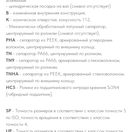
- цилидрическая посадка на вал (символ отсутствует)
B
- изменённая внутренняя конструкция;
K
- коническое отверстие, конусность 1:12;
- Механически обработанный латунный сепаратор,
центрируемый по роликам (символ отсутствует);
PHA
- сепаратор из PEEK, армированный углеродным
волокном, центрируемый по внешнему кольцу;
TN
- сепаратор PA66, центрируемый по роликам;
TN9
- сепаратор из PA66, армированный стекловолокном,
центрируемый по роликам;
TNHA
- сепаратор из PEEK, армированный стекловолокном,
центрируемый по внешнему кольцу;
HC5
- Ролики из подшипникового нитрида кремния Si3N4
(гибридный подшипник);
SP
- Точность размеров в соответствии с классом точности 5
по ISO, точность вращения в соответствии с классом
точности 4;
UP
- Точность размеров в соответствии с классом точности