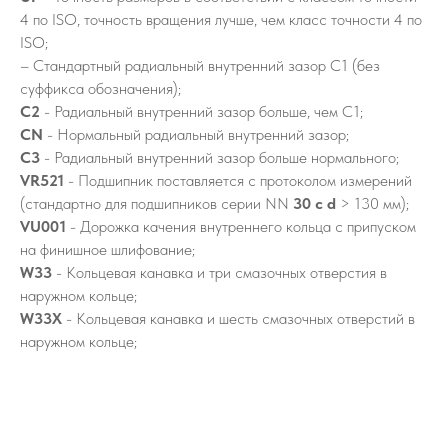
4 по ISO, точность вращения лучше, чем класс точности 4 по
ISO;
– Стандартный радиальный внутренний зазор C1 (без
суффикса обозначения);
C2
- Радиальный внутренний зазор больше, чем C1;
CN
- Нормальный радиальный внутренний зазор;
C3
- Радиальный внутренний зазор больше нормального;
VR521
- Подшипник поставляется с протоколом измерений
(стандартно для подшипников серии NN
30 с d
> 130 мм);
VU001
- Дорожка качения внутреннего кольца с припуском
на финишное шлифование;
W33
- Кольцевая канавка и три смазочных отверстия в
наружном кольце;
W33X
- Кольцевая канавка и шесть смазочных отверстий в
наружном кольце;