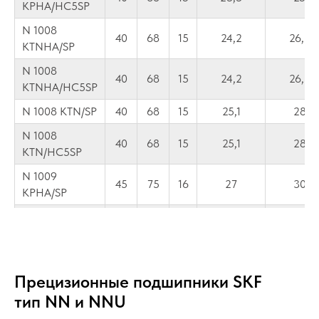
KPHA/HC5SP
N 1008
40
68
15
24,2
26,5
KTNHA/SP
N 1008
40
68
15
24,2
26,5
KTNHA/HC5SP
N 1008 KTN/SP
40
68
15
25,1
28
N 1008
40
68
15
25,1
28
KTN/HC5SP
N 1009
45
75
16
27
30
KPHA/SP
N 1009
45
75
16
27
30
KPHA/HC5SP
N 1009
45
75
16
28,1
31
KTNHA/SP
Прецизионные подшипники SKF
тип NN и NNU
N 1009
45
75
16
28,1
31
KTNHA/HC5SP