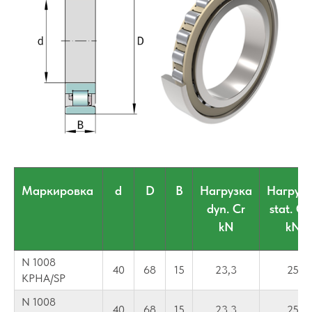
Маркировка
d
D
B
Нагрузка
Нагруз
dyn. Cr
stat. C0
kN
kN
N 1008
40
68
15
23,3
25
KPHA/SP
N 1008
40
68
15
23,3
25