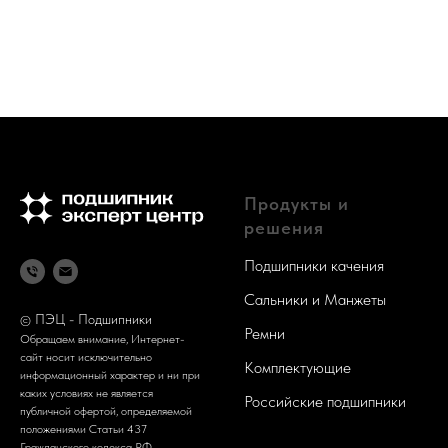
Продукты и
решения
Подшипники качения
Сальники и Манжеты
ПЭЦ - Подшипники
©
Ремни
Обращаем внимание, Интернет-
сайт носит исключительно
Комплектующие
информационный характер и ни при
каких условиях не является
Российские подшипники
публичной офертой, определяемой
положениями Статьи 437
Гражданского кодекса РФ.