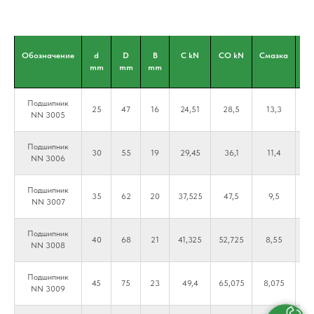
Обозначение
d
D
B
C kN
CO kN
Смазка
Ма
mm
mm
mm
Подшипник
25
47
16
24,51
28,5
13,3
16
NN 3005
Подшипник
30
55
19
29,45
36,1
11,4
1
NN 3006
Подшипник
35
62
20
37,525
47,5
9,5
1
NN 3007
Подшипник
40
68
21
41,325
52,725
8,55
10
NN 3008
Подшипник
45
75
23
49,4
65,075
8,075
9
NN 3009