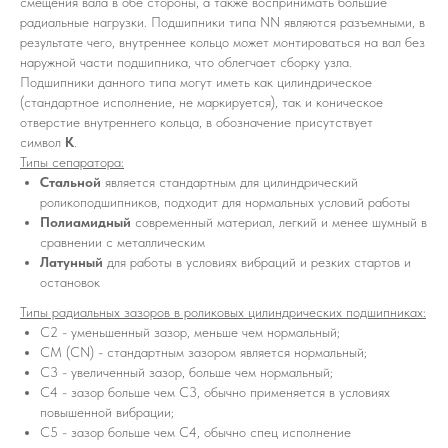
смещения вала в обе стороны, а также воспринимать большие
радиальные нагрузки. Подшипники типа NN являются разъемными, в
результате чего, внутреннее кольцо может монтироваться на вал без
наружной части подшипника, что облегчает сборку узла.
Подшипники данного типа могут иметь как цилиндрическое
(стандартное исполнение, не маркируется), так и коническое
отверстие внутреннего кольца, в обозначение присутствует
символ
K
.
Типы сепаратора:
Стальной
является стандартным для цилиндрический
роликоподшипников, подходит для нормальных условий работы
Полиамидный
современный материал, легкий и менее шумный в
сравнении с металлическим
Латунный
для работы в условиях вибраций и резких стартов и
остановок
Типы радиальных зазоров в роликовых цилиндрических подшипниках:
C2 - уменьшенный зазор, меньше чем нормальный;
CM (CN) - стандартным зазором является нормальный;
С3 - увеличенный зазор, больше чем нормальный;
С4 - зазор больше чем С3, обычно применяется в условиях
повышенной вибрации;
С5 - зазор больше чем С4, обычно спец исполнение