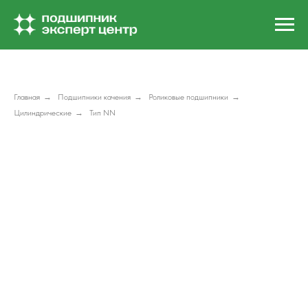
Главная
→
Подшипники качения
→
Роликовые подшипники
→
Цилиндрические
→
Тип NN